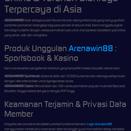
Terpercaya di Asia
ARENAWIN88
hadir sebagai pusat hiburan taruhan daring terkemuka yang menyuguhkan
portofolio permainan terlengkap bagi para pemain di seluruh Asia. Kami menggabungkan
teknologi mutakhir dengan variasi permainan luas untuk menciptakan ekosistem judi online
yang aman, adil, dan menghibur.
Produk Unggulan
Arenawin88
:
Sportsbook & Kasino
Kami menawarkan pengalaman bertaruh yang kompetitif melalui dua pilar utama kami:
ARENAWIN88 Sportsbook:
Akses ke lebih dari 10.000 bursa taruhan olahraga setiap bulan
dengan nilai odds terbaik untuk liga-liga besar dunia.
ARENAWIN88 Casino:
Nikmati lebih dari 100 variasi permainan populer mulai dari Baccarat,
Roulette, hingga koleksi slot gacor dengan RTP tinggi.
Keamanan Terjamin & Privasi Data
Member
Integritas dan privasi Anda adalah prioritas fundamental kami.
Login Arenawin88
menggunakan infrastruktur keamanan siber tercanggih guna memastikan setiap transaksi