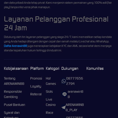
dan data pribadi Anda tetap privat. Kami menjamin sistem permainan yang 100% adil (fair
play) tanpa intervensi pihak manapun.
Layanan Pelanggan Profesional
24 Jam
Didukung oleh tim layanan pelanggan yang siaga 24/7, kami memastikan setiap kendala
yang Anda hadapi ditangani dengan cepat dan ramah melalui Livechat atau WhatsApp.
Daftar Arenawin88
juga menerapkan kebijakan KYC dan AML secara ketat demi menjaga
standar kepatuhan hukum tertinggi di industri ini.
Kebijaksanaan
Platform
Kategori
Dukungan
Komunitas
Tentang
Promosi
Hot
08777656
ARENAWIN88
Games
2794
Loyalty
Responsible
Slots
arenawin8
Referral
Gambling
8
Live
Pusat Bantuan
Casino
ARENAWIN8
8_PLAY
Syarat dan
Race
Ketentuan
08777656