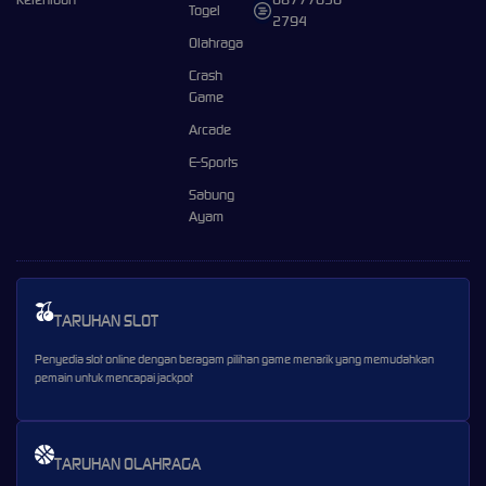
Togel
2794
Olahraga
Crash
Game
Arcade
E-Sports
Sabung
Ayam
TARUHAN SLOT
Penyedia slot online dengan beragam pilihan game menarik yang memudahkan
pemain untuk mencapai jackpot
TARUHAN OLAHRAGA