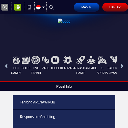
MASUK
DAFTAR
HOT
SLOTS
LIVE
RACE
TOGEL
OLAHRAGA
CRASH
ARCADE
E-
SABUNG
PROM
GAMES
CASINO
GAME
SPORTS
AYAM
Pusat Info
Tentang ARENAWIN88
Responsible Gambling