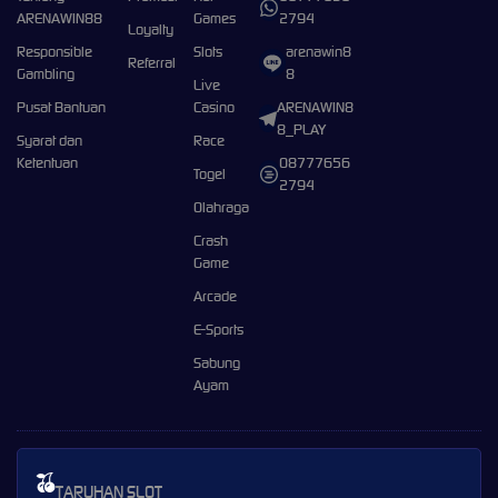
ARENAWIN88
Games
2794
Loyalty
Responsible
Slots
arenawin8
Referral
Gambling
8
Live
Pusat Bantuan
Casino
ARENAWIN8
8_PLAY
Syarat dan
Race
Ketentuan
08777656
Togel
2794
Olahraga
Crash
Game
Arcade
E-Sports
Sabung
Ayam
TARUHAN SLOT