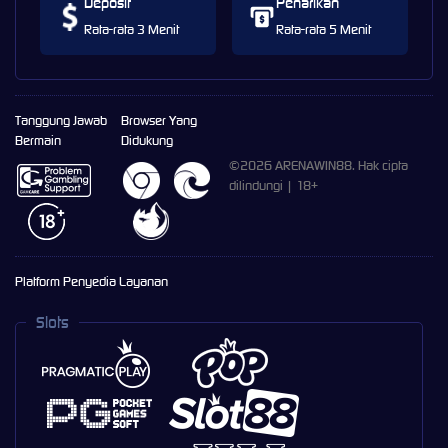
Deposit
Penarikan
Rata-rata 3 Menit
Rata-rata 5 Menit
Tanggung Jawab
Browser Yang
Bermain
Didukung
©2026 ARENAWIN88. Hak cipta
dilindungi | 18+
Platform Penyedia Layanan
Slots