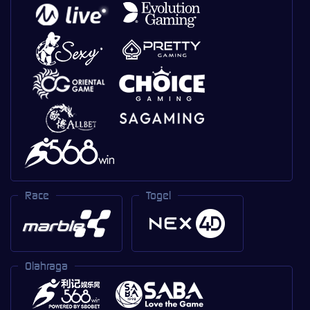
Race
Togel
Olahraga