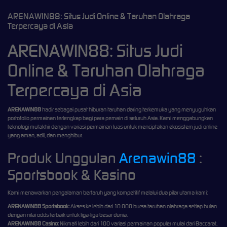
ARENAWIN88: Situs Judi Online & Taruhan Olahraga
Terpercaya di Asia
ARENAWIN88: Situs Judi
Online & Taruhan Olahraga
Terpercaya di Asia
ARENAWIN88
hadir sebagai pusat hiburan taruhan daring terkemuka yang menyuguhkan
portofolio permainan terlengkap bagi para pemain di seluruh Asia. Kami menggabungkan
teknologi mutakhir dengan variasi permainan luas untuk menciptakan ekosistem judi online
yang aman, adil, dan menghibur.
Produk Unggulan
Arenawin88
:
Sportsbook & Kasino
Kami menawarkan pengalaman bertaruh yang kompetitif melalui dua pilar utama kami:
ARENAWIN88 Sportsbook:
Akses ke lebih dari 10.000 bursa taruhan olahraga setiap bulan
dengan nilai odds terbaik untuk liga-liga besar dunia.
ARENAWIN88 Casino:
Nikmati lebih dari 100 variasi permainan populer mulai dari Baccarat,