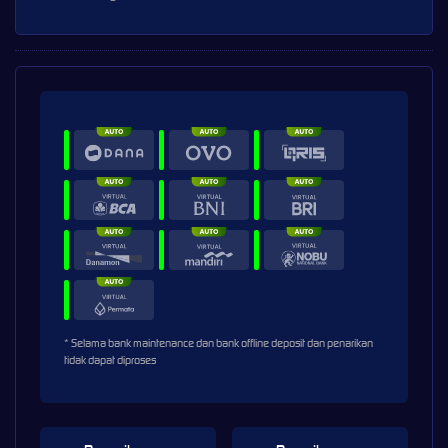
* Selama bank maintenance dan bank offline deposit dan penarikan
tidak dapat diproses