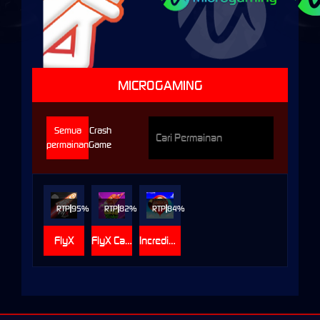
MICROGAMING
Semua
Crash
permainan
Game
RTP
95%
RTP
82%
RTP
84%
FlyX
FlyX Cash Turbo
Incredible Balloon Machine