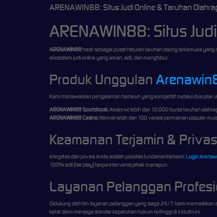
ARENAWIN88: Situs Judi Online & Taruhan Olahrag
ARENAWIN88: Situs Judi
ARENAWIN88
hadir sebagai pusat hiburan taruhan daring terkemuka yang
ekosistem judi online yang aman, adil, dan menghibur.
Produk Unggulan
Arenawin
Kami menawarkan pengalaman bertaruh yang kompetitif melalui dua pilar 
ARENAWIN88 Sportsbook:
Akses ke lebih dari 10.000 bursa taruhan olahraga
ARENAWIN88 Casino:
Nikmati lebih dari 100 variasi permainan populer mulai
Keamanan Terjamin & Priva
Integritas dan privasi Anda adalah prioritas fundamental kami.
Login Arena
100% adil (fair play) tanpa intervensi pihak manapun.
Layanan Pelanggan Profesi
Didukung oleh tim layanan pelanggan yang siaga 24/7, kami memastikan s
ketat demi menjaga standar kepatuhan hukum tertinggi di industri ini.