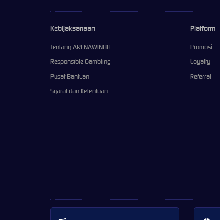
Kebijaksanaan
Platform
Tentang ARENAWIN88
Promosi
Responsible Gambling
Loyalty
Pusat Bantuan
Referral
Syarat dan Ketentuan