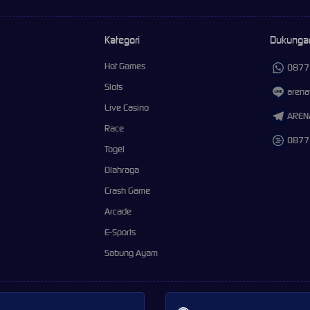
Kategori
Dukunga
Hot Games
0877
Slots
arena
Live Casino
AREN
Race
0877
Togel
Olahraga
Crash Game
Arcade
E-Sports
Sabung Ayam