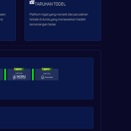
TARUHAN TOGEL
haan
Platform togel yang menarik dari perusahan
ame
terbaik di dunia yang menawarkan hadiah
kemenangan besar