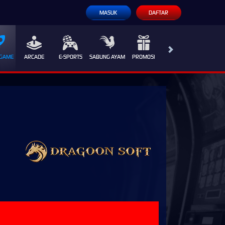
MASUK
DAFTAR
 GAME
ARCADE
E-SPORTS
SABUNG AYAM
PROMOSI