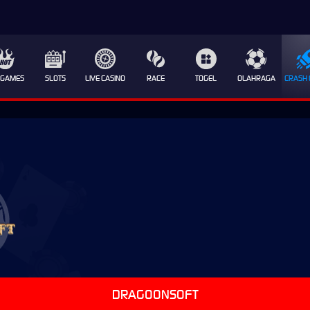
 GAMES
SLOTS
LIVE CASINO
RACE
TOGEL
OLAHRAGA
CRASH
DRAGOONSOFT