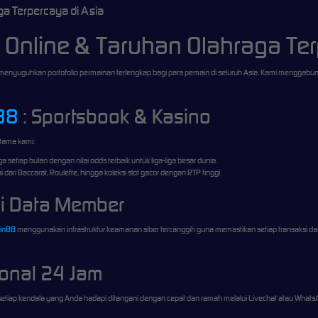
a Terpercaya di Asia
 Online & Taruhan Olahraga Ter
 menyuguhkan portofolio permainan terlengkap bagi para pemain di seluruh Asia. Kami menggabun
88
: Sportsbook & Kasino
utama kami:
 setiap bulan dengan nilai odds terbaik untuk liga-liga besar dunia.
 dari Baccarat, Roulette, hingga koleksi slot gacor dengan RTP tinggi.
si Data Member
win88
menggunakan infrastruktur keamanan siber tercanggih guna memastikan setiap transaksi dan
onal 24 Jam
etiap kendala yang Anda hadapi ditangani dengan cepat dan ramah melalui Livechat atau Whats