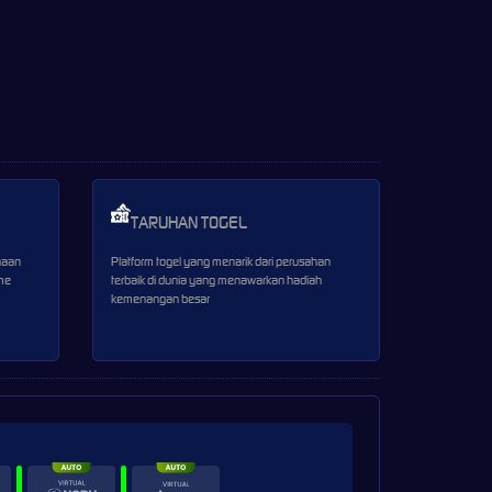
TARUHAN TOGEL
haan
Platform togel yang menarik dari perusahan
ame
terbaik di dunia yang menawarkan hadiah
kemenangan besar