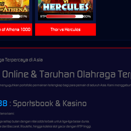
81%
RTP
80%
 of Athena 1000
Thor vs Hercules
a Terpercaya di Asia
 Online & Taruhan Olahraga Ter
 menyuguhkan portofolio permainan terlengkap bagi para pemain di seluruh Asia. Kami menggabun
88
: Sportsbook & Kasino
utama kami:
 setiap bulan dengan nilai odds terbaik untuk liga-liga besar dunia.
 dari Baccarat, Roulette, hingga koleksi slot gacor dengan RTP tinggi.