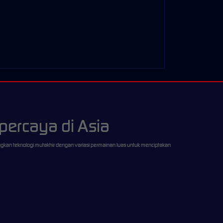
percaya di Asia
gkan teknologi mutakhir dengan variasi permainan luas untuk menciptakan