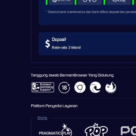
* Selama bank maintenance dan bank offline deposit dan penarik
Deposit
Rata-rata 3 Menit
Tanggung Jawab Bermain
Browser Yang Didukung
Platform Penyedia Layanan
Slots