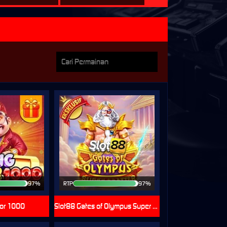
97%
RTP
97%
or 1000
Slot88 Gates of Olympus Super Scatter