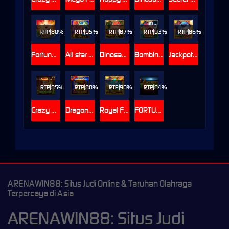
RTP
80%
RTP
95%
RTP
87%
RTP
93%
RTP
86%
Fortune King Jackpot
All-star Fishing
Dinosaur Tycoon
Bombing Fishing
Jackpot Fishing
RTP
85%
RTP
88%
RTP
90%
RTP
84%
Crazy Hunter 2
Dragon Treasure
Royal Fishing
FORTUNE ZOMBIE
ARENAWIN88: Situs Judi Online & Taruhan Olahraga
Terpercaya di Asia
ARENAWIN88: Situs Judi