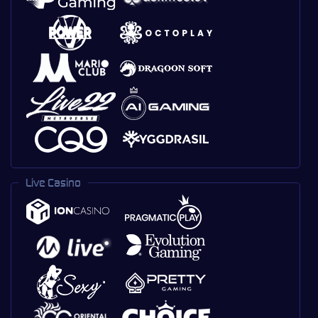
Live Casino